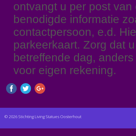
ontvangt u per post van 
benodigde informatie zo
contactpersoon, e.d. Hie
parkeerkaart. Zorg dat
betreffende dag, anders
voor eigen rekening.
© 2026 Stichting Living Statues Oosterhout