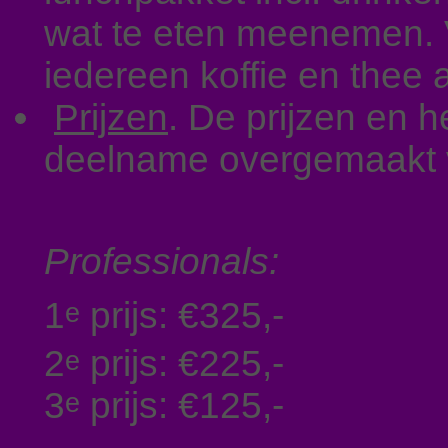
wat te eten meenemen. V
iedereen koffie en thee
Prijzen
. De prijzen en 
deelname overgemaakt v
Professionals:
1
prijs: €325,-
e
2
prijs: €225,-
e
3
prijs: €125,-
e